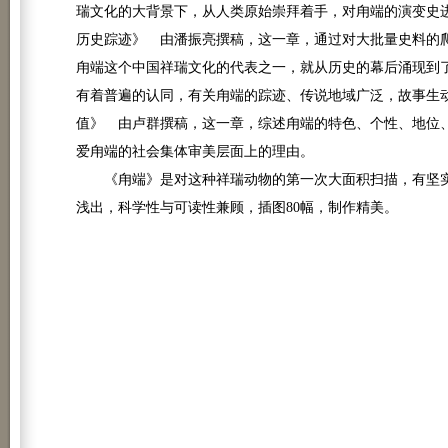
瑞文化的大背景下，从人类原始崇拜着手，对甪端的演变史
历史踪迹》 由潘振亮撰稿，这一章，通过对大批量史料的爬
甪端这个中国祥瑞文化的代表之一，就从历史的幕后涌现到
有着普遍的认同，有关甪端的踪迹、传说地域广泛，故事生
值》 由卢群撰稿，这一章，综述甪端的特色、个性、地位
爱甪端的社会集体审美层面上的理由。
《甪端》是对这种祥瑞动物的第一次大面积扫描，有坚实
浅出，科学性与可读性兼顾，插图80幅，制作精美。