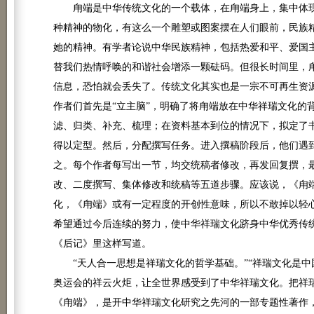
甪端是中华传统文化的一个载体，在甪端身上，集中体现
种精神的物化，有这么一个雕塑或图案摆在人们眼前，民族精
她的精神。有学者论说中华民族精神，包括热爱和平、爱国
替我们热情呼唤的和谐社会增添一颗砝码。但很长时间里，
信息，恐怕就会丢失了。传统文化其实也是一宗不可再生资
作者们首先是“立主脑”，明确了将甪端放在中华祥瑞文化的
滤、归类、补充、梳理；在资料基本到位的情况下，拟定了
得以定型。然后，分配撰写任务。进入撰稿阶段后，他们遇
之。每个作者每写出一节，均交统稿者修改，再发回复撰，
改、二度撰写、集体修改和统稿等五道步骤。应该说，《甪
化，《甪端》或有一定程度的开创性意味，所以不敢掉以轻
希望通过今后连续的努力，使中华祥瑞文化跻身中华优秀传
《后记》里这样写道。
“天人合一思想是祥瑞文化的哲学基础。”“祥瑞文化是中
奥运会的祥云火炬，让全世界感受到了中华祥瑞文化。把祥瑞
《甪端》，是开中华祥瑞文化研究之先河的一部专题性著作