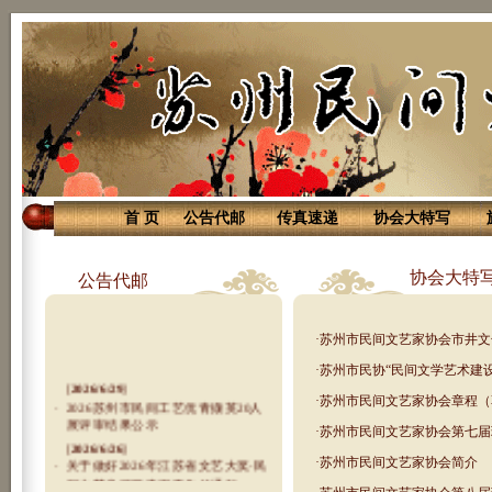
首 页
公告代邮
传真速递
协会大特写
协会大特
公告代邮
·
苏州市民间文艺家协会市井文
·
苏州市民协“民间文学艺术建设
[
2026/6/29
]
·
苏州市民间文艺家协会章程（
·
2026苏州市民间工艺优青撷英20人
展评审结果公示
·
苏州市民间文艺家协会第七届
[
2026/6/26
]
·
苏州市民间文艺家协会简介
·
关于做好2026年江苏省文艺大奖·民
间文艺类评奖申报工作的通知