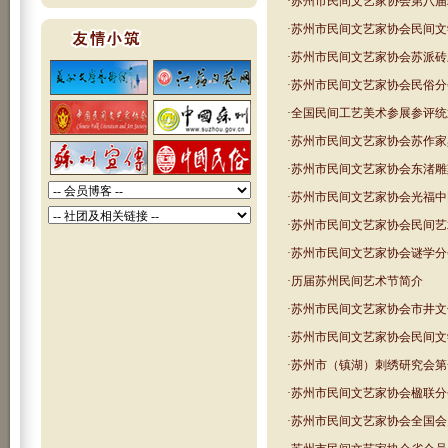
·
苏州市民间文艺家协会第八届
[
2026/6/2
]
·
2026苏州市民间工艺优青撷英20人
·
苏州市民间文艺家协会民间文
特展征稿通知
·
苏州市民间文艺家协会苏派砖
[
2026/5/27
]
·
苏州市民间文艺家协会关于新入会
·
苏州市民间文艺家协会民俗分
人员名单的公示
·
全国民间工艺美术参展参评统
[
2025/4/7
]
·
苏州市民间文艺家协会关于新入会
·
苏州市民间文艺家协会苏作家
人员名单的公示
·
苏州市民间文艺家协会东渚雕
[
2024/11/13
]
·
苏州市民间文艺家协会公示
·
苏州市民间文艺家协会光福中
[
2024/10/24
]
·
苏州市民间文艺家协会民间艺
·
2024苏州市民间工艺精品展（“文艺
两新”专场展览）作品入围名单
·
苏州市民间文艺家协会谜学分
[
2024/8/28
]
·
历届苏州民间艺术节简介
·
苏州市民间工艺精品展推优活动的
通知
·
苏州市民间文艺家协会市井文
[
2024/8/28
]
·
苏州市民间工艺精品展参展作品汇
·
苏州市民间文艺家协会民间文
总表
·
苏州市（镇湖）刺绣研究会第
[
2024/8/27
]
·
首届苏州市农民画精品展申报表
·
苏州市民间文艺家协会楹联分
·
苏州市民间文艺家协会全国会