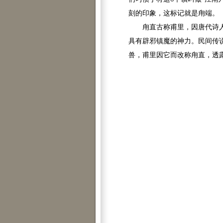
刻的印象，这标记就是甪端。
甪直古称甫里，因唐代诗人陆
具有辟邪镇魔的神力。民间传
兽，甫里因它而改称甪直，透