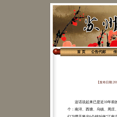
首 页
公告代邮
传
【发布日期:20
这话说起来已是近10年前的
个：南浔、西塘、乌镇、周庄
们习惯于将这6个镇叫做“江南