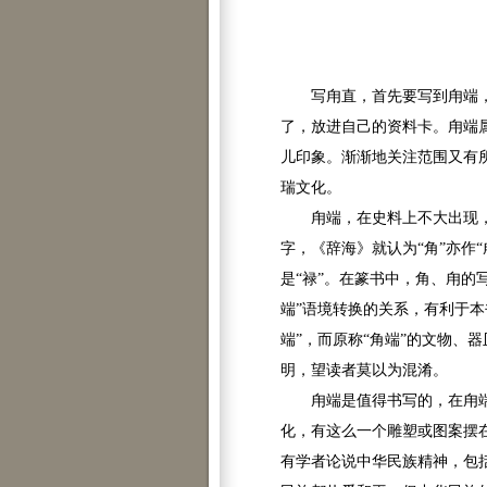
写甪直，首先要写到甪端，从
了，放进自己的资料卡。甪端
儿印象。渐渐地关注范围又有
瑞文化。
甪端，在史料上不大出现，除
字，《辞海》就认为“角”亦作“甪
是“禄”。在篆书中，角、甪的写
端”语境转换的关系，有利于
端”，而原称“角端”的文物、
明，望读者莫以为混淆。
甪端是值得书写的，在甪端身
化，有这么一个雕塑或图案摆
有学者论说中华民族精神，包