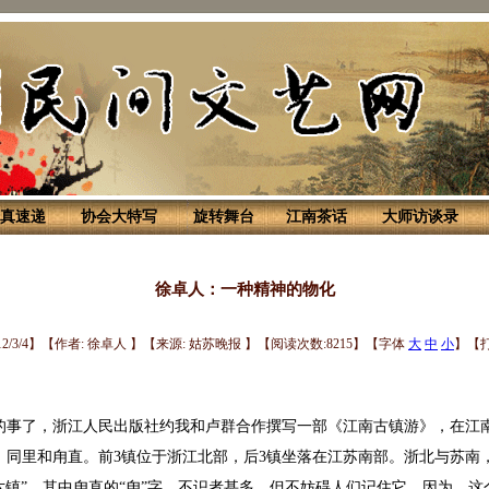
真速递
协会大特写
旋转舞台
江南茶话
大师访谈录
徐卓人：一种精神的物化
12/3/4】【作者: 徐卓人 】【来源: 姑苏晚报 】【阅读次数:8215】【字体
大
中
小
】【
事了，浙江人民出版社约我和卢群合作撰写一部《江南古镇游》，在江南
、同里和甪直。前3镇位于浙江北部，后3镇坐落在江苏南部。浙北与苏南
六镇”。其中甪直的“甪”字，不识者甚多，但不妨碍人们记住它，因为，