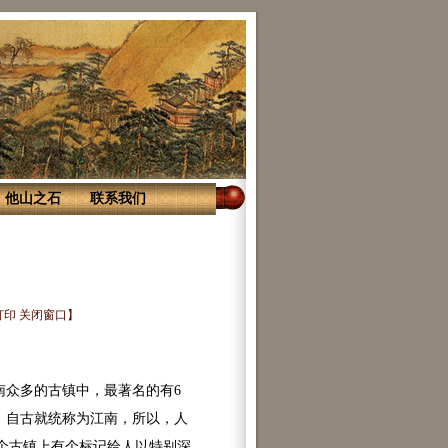
他山之石
联系我们
打印
关闭窗口
】
众多的古镇中，最著名的有6
，自古就统称为江南，所以，人
这个古镇上有个标记给人以特别深