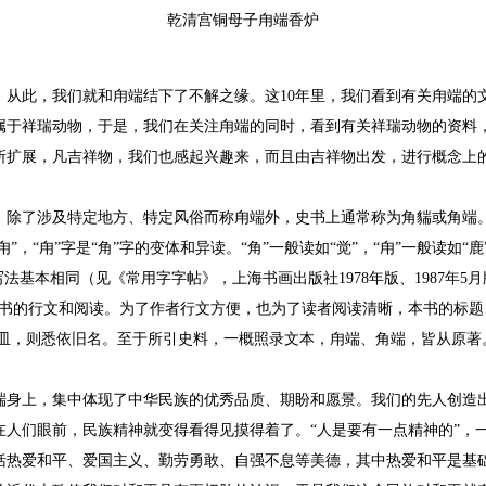
乾清宫铜母子甪端香炉
此，我们就和甪端结下了不解之缘。这10年里，我们看到有关甪端的
属于祥瑞动物，于是，我们在关注甪端的同时，看到有关祥瑞动物的资料
所扩展，凡吉祥物，我们也感起兴趣来，而且由吉祥物出发，进行概念上
了涉及特定地方、特定风俗而称甪端外，史书上通常称为角貒或角端。“
”，“甪”字是“角”字的变体和异读。“角”一般读如“觉”，“甪”一般读如“
法基本相同（见《常用字字帖》，上海书画出版社1978年版、1987年5月
本书的行文和阅读。为了作者行文方便，也为了读者阅读清晰，本书的标题
器皿，则悉依旧名。至于所引史料，一概照录文本，甪端、角端，皆从原
上，集中体现了中华民族的优秀品质、期盼和愿景。我们的先人创造出
在人们眼前，民族精神就变得看得见摸得着了。“人是要有一点精神的”，
括热爱和平、爱国主义、勤劳勇敢、自强不息等美德，其中热爱和平是基