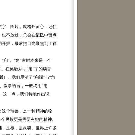
文字、图片，就格外留心，记住
，也不放过，总会在记忆中留点
的开掘，最后把目光聚焦到了祥
甪”、“角”古时本来是一个
鹿”。在吴语系，“甪”字的读音
版）。我们厘清了“甪端”与“角
、叙事语言，一般均用“甪
著。这一点，我们特地作出说
这个瑞兽，是一种精神的物
一个民族更是需要有她的精神。
础，是根，是灵魂。世界上许多