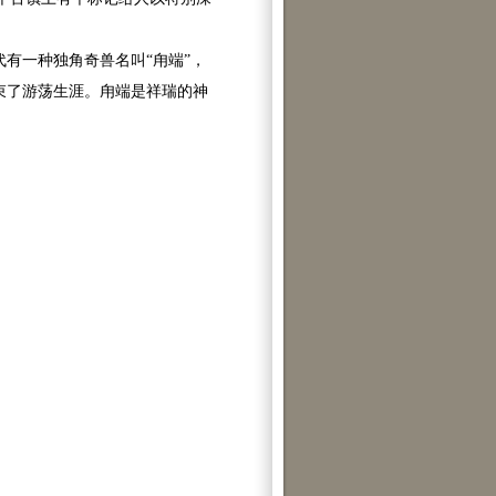
有一种独角奇兽名叫“甪端”，
束了游荡生涯。甪端是祥瑞的神
。