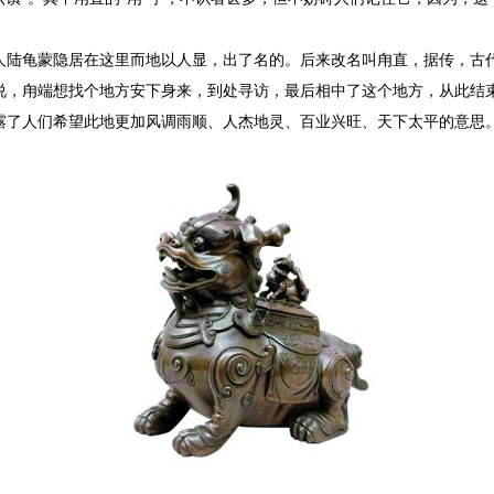
龟蒙隐居在这里而地以人显，出了名的。后来改名叫甪直，据传，古代
说，甪端想找个地方安下身来，到处寻访，最后相中了这个地方，从此结
露了人们希望此地更加风调雨顺、人杰地灵、百业兴旺、天下太平的意思